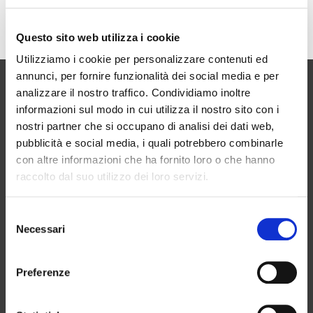
the Gotham community.
As a new WordPress user, you should go to
your dashboard
to delete
Questo sito web utilizza i cookie
this page and create new pages for your content. Have fun!
Utilizziamo i cookie per personalizzare contenuti ed
annunci, per fornire funzionalità dei social media e per
ECOGROUP
analizzare il nostro traffico. Condividiamo inoltre
informazioni sul modo in cui utilizza il nostro sito con i
Via dei Condotti Vecchi, 8 – Località (Porta a Terra) – 57121
nostri partner che si occupano di analisi dei dati web,
Livorno
pubblicità e social media, i quali potrebbero combinarle
con altre informazioni che ha fornito loro o che hanno
Tel:
0586 1760138
raccolto dal suo utilizzo dei loro servizi.
Mobile:
333 8823336
Mobile:
347 1288708
Selezione
Necessari
del
Mobile:
349 3589985
consenso
Email:
info@ecogroupambiente.it
Preferenze
Cookie Policy